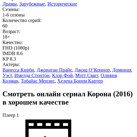
Драмы
,
Зарубежные
,
Исторические
Сезоны:
1-6 сезоны
Количество серий:
60
Возраст:
18+
Качество:
FHD (1080p)
IMDB
8.6
KP
8.3
Актеры:
Ванесса Кирби
,
Джонатан Прайс
,
Джош О’Коннор
,
Доминик
Уэст
,
Имелда Стонтон
,
Клэр Фой
,
Мэтт Смит
,
Оливия
Колман
,
Тобайас Мензис
,
Хелена Бонем Картер
Смотреть онлайн сериал Корона (2016)
в хорошем качестве
Плеер 1