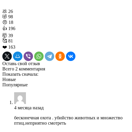
💩
26
🤣
98
😠
18
👍
196
🤯
39
🥰
81
❤️
163
Оставь свой отзыв
Всего 2 комментария
Показать сначала:
Новые
Популярные
4 месяца назад
бесконечная охота . убийство животных и множество
птиц.неприятно смотреть