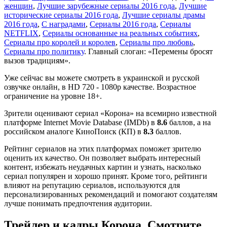
женщин
,
Лучшие зарубежные сериалы 2016 года
,
Лучшие
исторические сериалы 2016 года
,
Лучшие сериалы драмы
2016 года
,
С наградами
,
Сериалы 2016 года
,
Сериалы
NETFLIX
,
Сериалы основанные на реальных событиях
,
Сериалы про королей и королев
,
Сериалы про любовь
,
Сериалы про политику
. Главный слоган: «Перемены бросят
вызов традициям».
Уже сейчас вы можете смотреть в украинской и русской
озвучке онлайн, в HD 720 - 1080p качестве. Возрастное
ограничение на уровне 18+.
Зрители оценивают сериал «Корона» на всемирно известной
платформе Internet Movie Database (IMDb) в
8.6
баллов, а на
российском аналоге КиноПоиск (КП) в
8.3
баллов.
Рейтинг сериалов на этих платформах поможет зрителю
оценить их качество. Он позволяет выбрать интересный
контент, избежать неудачных картин и узнать, насколько
сериал популярен и хорошо принят. Кроме того, рейтинги
влияют на репутацию сериалов, используются для
персонализированных рекомендаций и помогают создателям
лучше понимать предпочтения аудитории.
Трейлер и кадры Корона. Смотрите