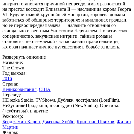
интриги становятся причиной непреодолимых разногласий,
на престол восходит Елизавета II — наследница короля Георга
VI. Будучи главой крупнейшей монархии, королева должна
заботиться об обширных территориях и миллионах граждан,
но ее первоочередная задача — наладить отношения со
скандально известным Уинстоном Черчиллем. Политическое
соперничество, закулисные интриги, тайные романы
становятся неотъемлемой частью жизни правительницы,
которая начинает личное путешествие в борьбе за власть.
Развернуть описание
Название:
The Crown
Год выхода:
2016
Страна:
Великобритания
,
США
Перевод:
HDrezka Studio, TVShows, Дубляж, лостфильм (LostFilm),
НеЗупиняйПродакшн, ньюстудио (NewStudio), Оригинал
(+субтитры), и другие
Режиссер:
Бенджамин Карон
,
Джесика Хоббс
,
Кристиан Швохов
,
Филип
Мартин
Жанры: