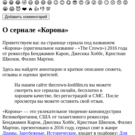
😀
😁
😂
🤣
😃
😄
😅
😆
😉
😊
😋
😎
😍
😘
😜
😝
😏
😒
😞
😡
😭
😱
😈
❤️
🔥
👍
👎
💯
О сериале «Корона»
Приветствуем вас на странице сериала под названием
«Корона» (оригинальное название - «The Crown») 2016 года
от режиссёра Бенджамин Карон, Джесика Хоббс, Кристиан
Швохов, Филип Мартин.
Здесь вы найдете аннотацию и краткое описание сюжета,
отзывы и оценки зрителей.
На нашем сайте thecrown-lordfilm.ru вы можете
смотреть все сериалы онлайн, бесплатно в
хорошем качестве, без регистраций и СМС. После
просмотра вы можете оставить свой отзыв.
«Корона» — это увлекательное творение киноиндустрии
Великобритания, США от талантливого режиссера
Бенджамин Карон, Джесика Хоббс, Кристиан Швохов, Филип
Мартин, презентовано в 2016 году, сериал снят в жанре
Драмы
,
Зарубежные
,
Исторические
, входит в подборку:
Для