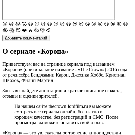
😀
😁
😂
🤣
😃
😄
😅
😆
😉
😊
😋
😎
😍
😘
😜
😝
😏
😒
😞
😡
😭
😱
😈
❤️
🔥
👍
👎
💯
О сериале «Корона»
Приветствуем вас на странице сериала под названием
«Корона» (оригинальное название - «The Crown») 2016 года
от режиссёра Бенджамин Карон, Джесика Хоббс, Кристиан
Швохов, Филип Мартин.
Здесь вы найдете аннотацию и краткое описание сюжета,
отзывы и оценки зрителей.
На нашем сайте thecrown-lordfilm.ru вы можете
смотреть все сериалы онлайн, бесплатно в
хорошем качестве, без регистраций и СМС. После
просмотра вы можете оставить свой отзыв.
«Корона» — это увлекательное творение киноиндустрии