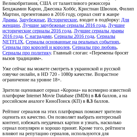
Великобритания, США от талантливого режиссера
Бенджамин Карон, Джесика Хоббс, Кристиан Швохов, Филип
Мартин, презентовано в 2016 году, сериал снят в жанре
Драмы
,
Зарубежные
,
Исторические
, входит в подборку:
Для
женщин
,
Лучшие зарубежные сериалы 2016 года
,
Лучшие
исторические сериалы 2016 года
,
Лучшие сериалы драмы
2016 года
,
С наградами
,
Сериалы 2016 года
,
Сериалы
NETFLIX
,
Сериалы основанные на реальных событиях
,
Сериалы про королей и королев
,
Сериалы про любовь
,
Сериалы про политику
. Главный слоган: «Перемены бросят
вызов традициям».
Уже сейчас вы можете смотреть в украинской и русской
озвучке онлайн, в HD 720 - 1080p качестве. Возрастное
ограничение на уровне 18+.
Зрители оценивают сериал «Корона» на всемирно известной
платформе Internet Movie Database (IMDb) в
8.6
баллов, а на
российском аналоге КиноПоиск (КП) в
8.3
баллов.
Рейтинг сериалов на этих платформах поможет зрителю
оценить их качество. Он позволяет выбрать интересный
контент, избежать неудачных картин и узнать, насколько
сериал популярен и хорошо принят. Кроме того, рейтинги
влияют на репутацию сериалов, используются для