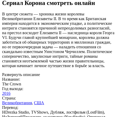
Сериал Корона смотреть онлайн
В центре сюжета — хроника жизни королевы
Великобритании Елизаветы II. В то время как Британская
империя находится в экономическим упадке, а политические
интриги становятся причиной непреодолимых разногласий,
на престол восходит Елизавета II — наследница короля Георга
VI. Будучи главой крупнейшей монархии, королева должна
заботиться об обширных территориях и миллионах граждан,
но ее первоочередная задача — наладить отношения со
скандально известным Уинстоном Черчиллем. Политическое
соперничество, закулисные интриги, тайные романы
становятся неотъемлемой частью жизни правительницы,
которая начинает личное путешествие в борьбе за власть.
Развернуть описание
Название:
The Crown
Год выхода:
2016
Страна:
Великобритания
,
США
Перевод:
HDrezka Studio, TVShows, Дубляж, лостфильм (LostFilm),
НеЗупиняйПродакшн, ньюстудио (NewStudio), Оригинал