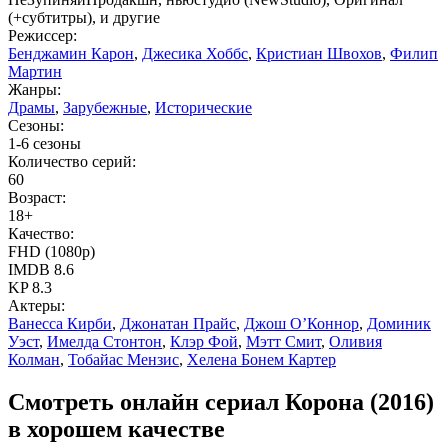
(+субтитры), и другие
Режиссер:
Бенджамин Карон
,
Джесика Хоббс
,
Кристиан Швохов
,
Филип
Мартин
Жанры:
Драмы
,
Зарубежные
,
Исторические
Сезоны:
1-6 сезоны
Количество серий:
60
Возраст:
18+
Качество:
FHD (1080p)
IMDB
8.6
KP
8.3
Актеры:
Ванесса Кирби
,
Джонатан Прайс
,
Джош О’Коннор
,
Доминик
Уэст
,
Имелда Стонтон
,
Клэр Фой
,
Мэтт Смит
,
Оливия
Колман
,
Тобайас Мензис
,
Хелена Бонем Картер
Смотреть онлайн сериал Корона (2016)
в хорошем качестве