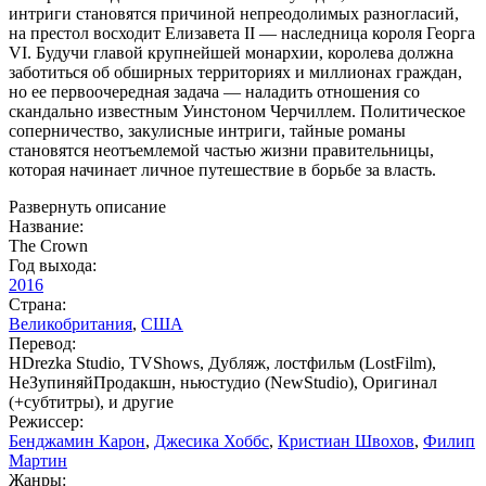
интриги становятся причиной непреодолимых разногласий,
на престол восходит Елизавета II — наследница короля Георга
VI. Будучи главой крупнейшей монархии, королева должна
заботиться об обширных территориях и миллионах граждан,
но ее первоочередная задача — наладить отношения со
скандально известным Уинстоном Черчиллем. Политическое
соперничество, закулисные интриги, тайные романы
становятся неотъемлемой частью жизни правительницы,
которая начинает личное путешествие в борьбе за власть.
Развернуть описание
Название:
The Crown
Год выхода:
2016
Страна:
Великобритания
,
США
Перевод:
HDrezka Studio, TVShows, Дубляж, лостфильм (LostFilm),
НеЗупиняйПродакшн, ньюстудио (NewStudio), Оригинал
(+субтитры), и другие
Режиссер:
Бенджамин Карон
,
Джесика Хоббс
,
Кристиан Швохов
,
Филип
Мартин
Жанры: