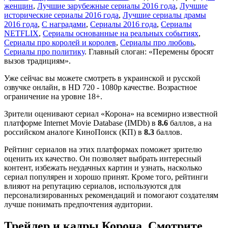
женщин
,
Лучшие зарубежные сериалы 2016 года
,
Лучшие
исторические сериалы 2016 года
,
Лучшие сериалы драмы
2016 года
,
С наградами
,
Сериалы 2016 года
,
Сериалы
NETFLIX
,
Сериалы основанные на реальных событиях
,
Сериалы про королей и королев
,
Сериалы про любовь
,
Сериалы про политику
. Главный слоган: «Перемены бросят
вызов традициям».
Уже сейчас вы можете смотреть в украинской и русской
озвучке онлайн, в HD 720 - 1080p качестве. Возрастное
ограничение на уровне 18+.
Зрители оценивают сериал «Корона» на всемирно известной
платформе Internet Movie Database (IMDb) в
8.6
баллов, а на
российском аналоге КиноПоиск (КП) в
8.3
баллов.
Рейтинг сериалов на этих платформах поможет зрителю
оценить их качество. Он позволяет выбрать интересный
контент, избежать неудачных картин и узнать, насколько
сериал популярен и хорошо принят. Кроме того, рейтинги
влияют на репутацию сериалов, используются для
персонализированных рекомендаций и помогают создателям
лучше понимать предпочтения аудитории.
Трейлер и кадры Корона. Смотрите