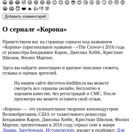
😀
😁
😂
🤣
😃
😄
😅
😆
😉
😊
😋
😎
😍
😘
😜
😝
😏
😒
😞
😡
😭
😱
😈
❤️
🔥
👍
👎
💯
О сериале «Корона»
Приветствуем вас на странице сериала под названием
«Корона» (оригинальное название - «The Crown») 2016 года
от режиссёра Бенджамин Карон, Джесика Хоббс, Кристиан
Швохов, Филип Мартин.
Здесь вы найдете аннотацию и краткое описание сюжета,
отзывы и оценки зрителей.
На нашем сайте thecrown-lordfilm.ru вы можете
смотреть все сериалы онлайн, бесплатно в
хорошем качестве, без регистраций и СМС. После
просмотра вы можете оставить свой отзыв.
«Корона» — это увлекательное творение киноиндустрии
Великобритания, США от талантливого режиссера
Бенджамин Карон, Джесика Хоббс, Кристиан Швохов, Филип
Мартин, презентовано в 2016 году, сериал снят в жанре
Драмы
,
Зарубежные
,
Исторические
, входит в подборку:
Для