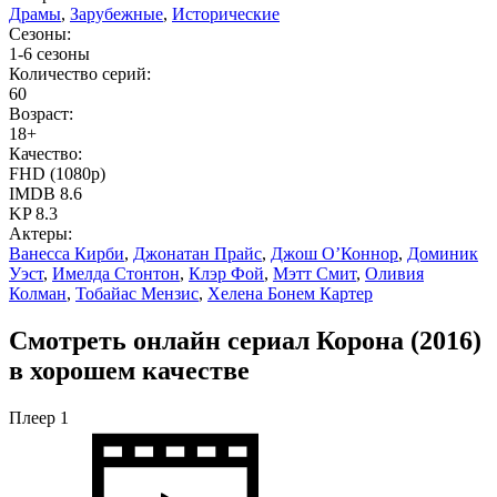
Драмы
,
Зарубежные
,
Исторические
Сезоны:
1-6 сезоны
Количество серий:
60
Возраст:
18+
Качество:
FHD (1080p)
IMDB
8.6
KP
8.3
Актеры:
Ванесса Кирби
,
Джонатан Прайс
,
Джош О’Коннор
,
Доминик
Уэст
,
Имелда Стонтон
,
Клэр Фой
,
Мэтт Смит
,
Оливия
Колман
,
Тобайас Мензис
,
Хелена Бонем Картер
Смотреть онлайн сериал Корона (2016)
в хорошем качестве
Плеер 1