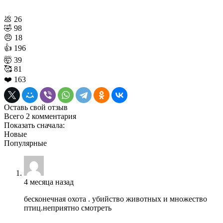
💩
26
🤣
98
😠
18
👍
196
🤯
39
🥰
81
❤️
163
Оставь свой отзыв
Всего 2 комментария
Показать сначала:
Новые
Популярные
4 месяца назад
бесконечная охота . убийство животных и множество
птиц.неприятно смотреть