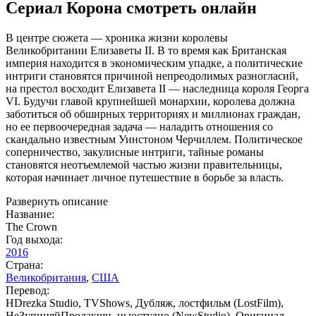
Сериал Корона смотреть онлайн
В центре сюжета — хроника жизни королевы
Великобритании Елизаветы II. В то время как Британская
империя находится в экономическим упадке, а политические
интриги становятся причиной непреодолимых разногласий,
на престол восходит Елизавета II — наследница короля Георга
VI. Будучи главой крупнейшей монархии, королева должна
заботиться об обширных территориях и миллионах граждан,
но ее первоочередная задача — наладить отношения со
скандально известным Уинстоном Черчиллем. Политическое
соперничество, закулисные интриги, тайные романы
становятся неотъемлемой частью жизни правительницы,
которая начинает личное путешествие в борьбе за власть.
Развернуть описание
Название:
The Crown
Год выхода:
2016
Страна:
Великобритания
,
США
Перевод:
HDrezka Studio, TVShows, Дубляж, лостфильм (LostFilm),
НеЗупиняйПродакшн, ньюстудио (NewStudio), Оригинал