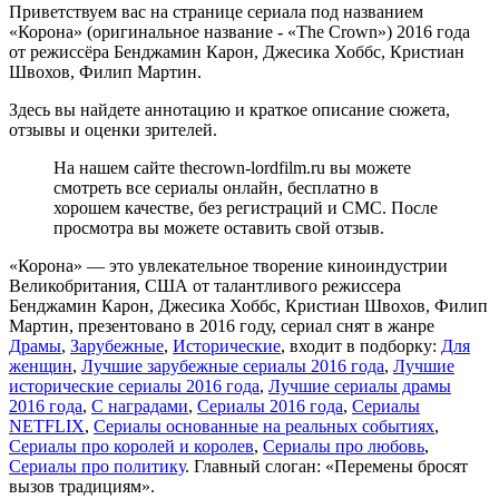
Приветствуем вас на странице сериала под названием
«Корона» (оригинальное название - «The Crown») 2016 года
от режиссёра Бенджамин Карон, Джесика Хоббс, Кристиан
Швохов, Филип Мартин.
Здесь вы найдете аннотацию и краткое описание сюжета,
отзывы и оценки зрителей.
На нашем сайте thecrown-lordfilm.ru вы можете
смотреть все сериалы онлайн, бесплатно в
хорошем качестве, без регистраций и СМС. После
просмотра вы можете оставить свой отзыв.
«Корона» — это увлекательное творение киноиндустрии
Великобритания, США от талантливого режиссера
Бенджамин Карон, Джесика Хоббс, Кристиан Швохов, Филип
Мартин, презентовано в 2016 году, сериал снят в жанре
Драмы
,
Зарубежные
,
Исторические
, входит в подборку:
Для
женщин
,
Лучшие зарубежные сериалы 2016 года
,
Лучшие
исторические сериалы 2016 года
,
Лучшие сериалы драмы
2016 года
,
С наградами
,
Сериалы 2016 года
,
Сериалы
NETFLIX
,
Сериалы основанные на реальных событиях
,
Сериалы про королей и королев
,
Сериалы про любовь
,
Сериалы про политику
. Главный слоган: «Перемены бросят
вызов традициям».