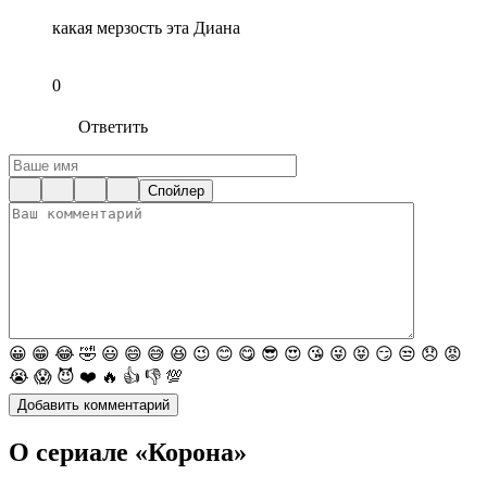
какая мерзость эта Диана
0
Ответить
Спойлер
😀
😁
😂
🤣
😃
😄
😅
😆
😉
😊
😋
😎
😍
😘
😜
😝
😏
😒
😞
😡
😭
😱
😈
❤️
🔥
👍
👎
💯
О сериале «Корона»