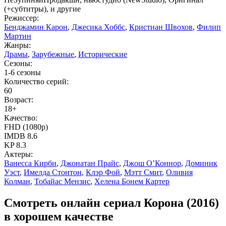
(+субтитры), и другие
Режиссер:
Бенджамин Карон
,
Джесика Хоббс
,
Кристиан Швохов
,
Филип
Мартин
Жанры:
Драмы
,
Зарубежные
,
Исторические
Сезоны:
1-6 сезоны
Количество серий:
60
Возраст:
18+
Качество:
FHD (1080p)
IMDB
8.6
KP
8.3
Актеры:
Ванесса Кирби
,
Джонатан Прайс
,
Джош О’Коннор
,
Доминик
Уэст
,
Имелда Стонтон
,
Клэр Фой
,
Мэтт Смит
,
Оливия
Колман
,
Тобайас Мензис
,
Хелена Бонем Картер
Смотреть онлайн сериал Корона (2016)
в хорошем качестве