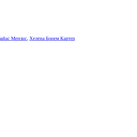
байас Мензис
,
Хелена Бонем Картер