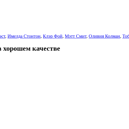
эст
,
Имелда Стонтон
,
Клэр Фой
,
Мэтт Смит
,
Оливия Колман
,
То
в хорошем качестве