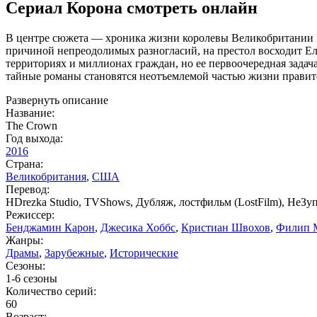
Сериал Корона смотреть онлайн
В центре сюжета — хроника жизни королевы Великобритании Ел
причиной непреодолимых разногласий, на престол восходит Ел
территориях и миллионах граждан, но ее первоочередная зада
тайные романы становятся неотъемлемой частью жизни правител
Развернуть описание
Название:
The Crown
Год выхода:
2016
Страна:
Великобритания
,
США
Перевод:
HDrezka Studio, TVShows, Дубляж, лостфильм (LostFilm), НеЗ
Режиссер:
Бенджамин Карон
,
Джесика Хоббс
,
Кристиан Швохов
,
Филип 
Жанры:
Драмы
,
Зарубежные
,
Исторические
Сезоны:
1-6 сезоны
Количество серий:
60
Возраст: