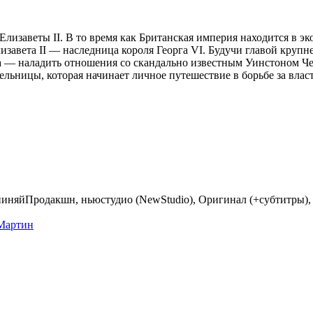
изаветы II. В то время как Британская империя находится в эк
изавета II — наследница короля Георга VI. Будучи главой круп
ча — наладить отношения со скандально известным Уинстоном Ч
ьницы, которая начинает личное путешествие в борьбе за власт
упиняйПродакшн, ньюстудио (NewStudio), Оригинал (+субтитры),
Мартин