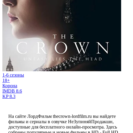
1-6 сезоны
18+
Корона
IMDB
8.6
KP
8.3
На сайте ЛордФильм thecrown-lordfilm.ru вы найдете
фильмы и сериалы в озвучке НеЗупиняйПродакшн,
доступные для бесплатного онлайн-просмотра. Здесь
собраны популярные и новые фильмы в HD - Full HD