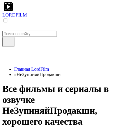
LORDFILM
Главная LordFilm
»
НеЗупиняйПродакшн
Все фильмы и сериалы в
озвучке
НеЗупиняйПродакшн,
хорошего качества