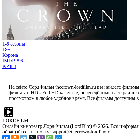
1-6 сезоны
18+
Корона
IMDB
8.6
KP
8.3
На сайте ЛордФильм thecrown-lordfilm.ru вы найдете фильмы
фильмы в HD - Full HD качестве, переведённые на украински
просмотром в любое удобное время. Все фильмы доступны в
LORDFILM
Онлайн кинотеатр ЛордФильм (LordFilm) ©
2026
. Вся информа
обращайтесь на почту: support@thecrown-lordfilm.ru