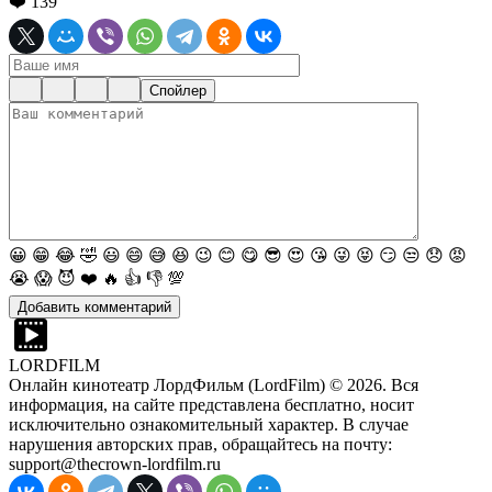
❤️
139
Спойлер
😀
😁
😂
🤣
😃
😄
😅
😆
😉
😊
😋
😎
😍
😘
😜
😝
😏
😒
😞
😡
😭
😱
😈
❤️
🔥
👍
👎
💯
LORDFILM
Онлайн кинотеатр ЛордФильм (LordFilm) ©
2026
. Вся
информация, на сайте представлена бесплатно, носит
исключительно ознакомительный характер. В случае
нарушения авторских прав, обращайтесь на почту:
support@thecrown-lordfilm.ru