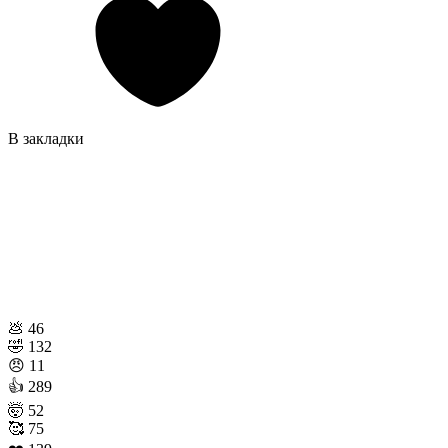
В закладки
💩
46
🤣
132
😠
11
👍
289
🤯
52
🥰
75