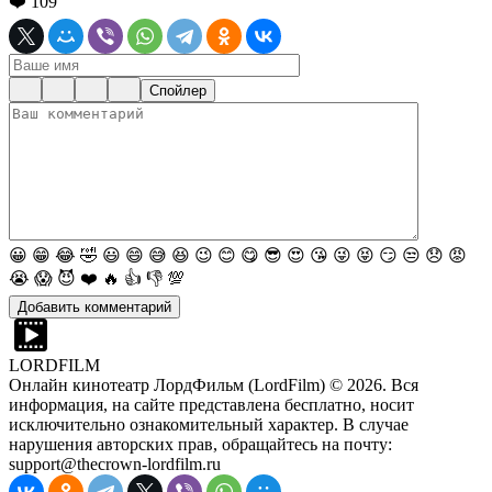
❤️
109
Спойлер
😀
😁
😂
🤣
😃
😄
😅
😆
😉
😊
😋
😎
😍
😘
😜
😝
😏
😒
😞
😡
😭
😱
😈
❤️
🔥
👍
👎
💯
LORDFILM
Онлайн кинотеатр ЛордФильм (LordFilm) ©
2026
. Вся
информация, на сайте представлена бесплатно, носит
исключительно ознакомительный характер. В случае
нарушения авторских прав, обращайтесь на почту:
support@thecrown-lordfilm.ru