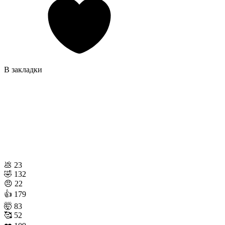
В закладки
💩
23
🤣
132
😠
22
👍
179
🤯
83
🥰
52