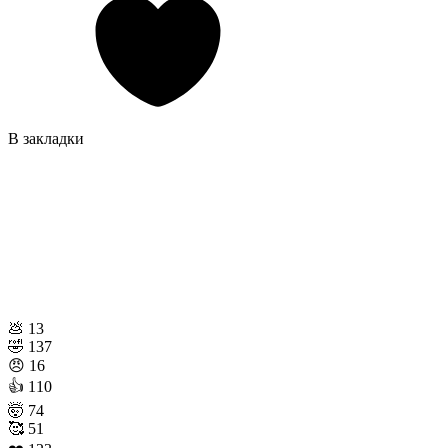
В закладки
💩
13
🤣
137
😠
16
👍
110
🤯
74
🥰
51