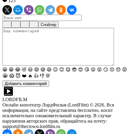
❤️
123
Спойлер
😀
😁
😂
🤣
😃
😄
😅
😆
😉
😊
😋
😎
😍
😘
😜
😝
😏
😒
😞
😡
😭
😱
😈
❤️
🔥
👍
👎
💯
LORDFILM
Онлайн кинотеатр ЛордФильм (LordFilm) ©
2026
. Вся
информация, на сайте представлена бесплатно, носит
исключительно ознакомительный характер. В случае
нарушения авторских прав, обращайтесь на почту:
support@thecrown-lordfilm.ru