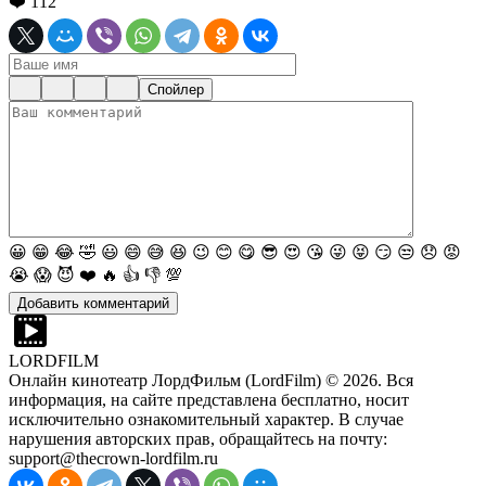
❤️
112
Спойлер
😀
😁
😂
🤣
😃
😄
😅
😆
😉
😊
😋
😎
😍
😘
😜
😝
😏
😒
😞
😡
😭
😱
😈
❤️
🔥
👍
👎
💯
LORDFILM
Онлайн кинотеатр ЛордФильм (LordFilm) ©
2026
. Вся
информация, на сайте представлена бесплатно, носит
исключительно ознакомительный характер. В случае
нарушения авторских прав, обращайтесь на почту:
support@thecrown-lordfilm.ru