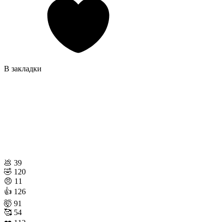
В закладки
💩
39
🤣
120
😠
11
👍
126
🤯
91
🥰
54