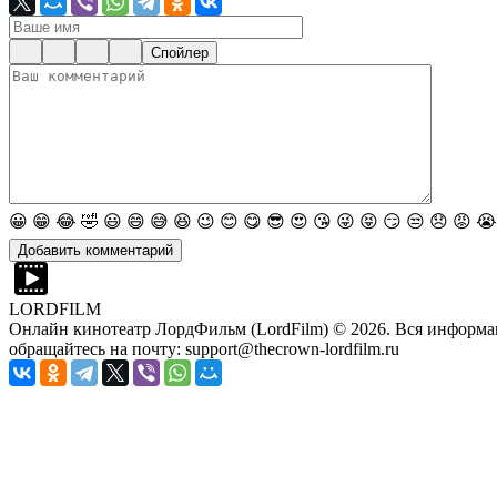
Спойлер
😀
😁
😂
🤣
😃
😄
😅
😆
😉
😊
😋
😎
😍
😘
😜
😝
😏
😒
😞
😡
😭
LORDFILM
Онлайн кинотеатр ЛордФильм (LordFilm) ©
2026
. Вся информа
обращайтесь на почту: support@thecrown-lordfilm.ru