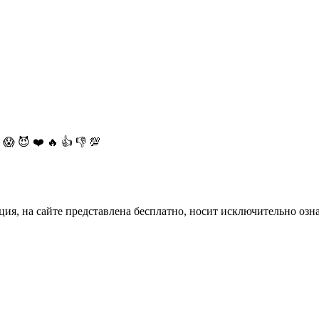
😱
😈
❤️
🔥
👍
👎
💯
ция, на сайте представлена бесплатно, носит исключительно озн