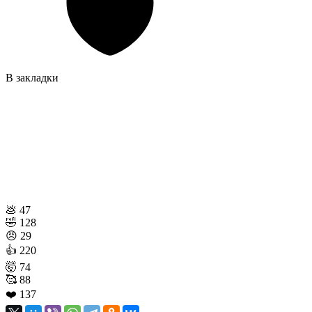
В закладки
💩
47
🤣
128
😠
29
👍
220
🤯
74
🥰
88
❤️
137